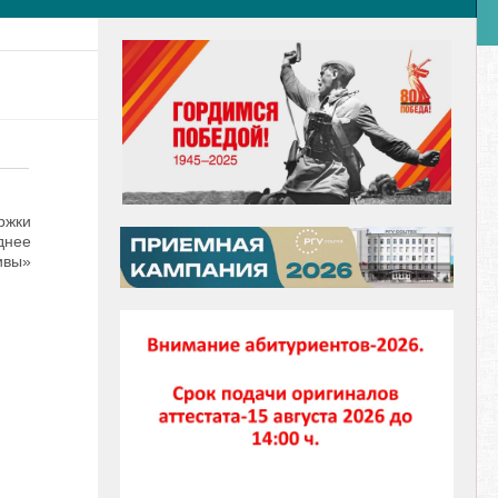
ржки
днее
ивы»