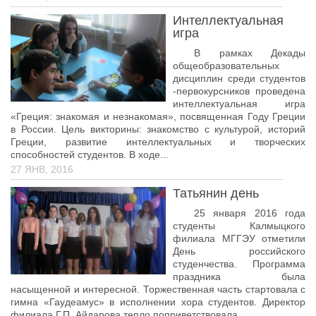
Интеллектуальная
игра
В рамках Декады
общеобразовательных
дисциплин среди студентов
-первокурсников проведена
интеллектуальная игра
«Греция: знакомая и незнакомая», посвященная Году Греции
в России. Цель викторины: знакомство с культурой, историй
Греции, развитие интеллектуальных и творческих
способностей студентов. В ходе...
27 ЯНВ, 2016
Татьянин день
25 января 2016 года
студенты Калмыцкого
филиала МГГЭУ отметили
День российского
студенчества. Программа
праздника была
насыщенной и интересной. Торжественная часть стартовала с
гимна «Гаудеамус» в исполнении хора студентов. Директор
филиала Г.П. Айдарова тепло поприветствовала...