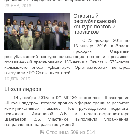
26 ЯНВ, 2016
Открытый
республиканский
конкурс поэтов и
прозаиков
С 23 декабря 2015 по
13 января 2016г. в Элисте
проходил Открытый
республиканский конкурс начинающих поэтов и прозаиков,
посвящённый празднованию 150-летия г. Элиста и 575-летия
калмыцкого эпоса «Джангар». Организаторами конкурса
выступили КРО Союза писателей...
16 ДЕК, 2015
Школа лидера
14 декабря 2015г. в КФ МГГЭУ состоялось III заседание
«Школы лидера», которое прошло в форме тренинга развития
коммуникативных навыков. Под руководством педагога-
психолога Имкеновой А.Б. и педагога-организатора
Шангаевой З.Б. участники выполнили упражнения,
направленные на развитие умений:...
Страница 509 из 514