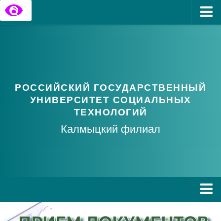
Главная
Государственные информационные ресурсы
Обратная связь
РОССИЙСКИЙ ГОСУДАРСТВЕННЫЙ
Часто задаваемые вопросы
УНИВЕРСИТЕТ СОЦИАЛЬНЫХ
ТЕХНОЛОГИЙ
Калмыцкий филиал
О РГУ СоцТех