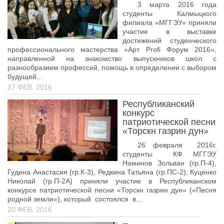
Педагогические чтения памяти Т.Н. Чедыровой
3 марта 2016 года
студенты Калмыцкого
ПЦК
филиала «МГГЭУ» приняли
участие в выставке
ДПО
достижений студенческого
профессионального мастерства «Арт Profi Форум 2016»,
Лицензия
направленной на знакомство выпускников школ с
Рабочие программы
разнообразием профессий, помощь в определении с выбором
будущей...
Перечень ДПО
27 ФЕВ, 2016
Музей КФ РГУ СоцТех
Республиканский
конкурс
Материалы научно-практических конференций
патриотической песни
«Торскн газрин дун»
Наставничество
26 февраля 2016г.
Нормативные документы
студенты КФ МГГЭУ
Наминов Зольван (гр.П-4),
Фото галерея
Гудина Анастасия (гр.К-3), Редкина Татьяна (гр.ПС-2), Куценко
Николай (гр.П-2А) приняли участие в Республиканском
Наши выпускники
конкурсе патриотической песни «Торскн газрин дун» («Песня
НОКО
родной земли»), который состоялся в...
20 ФЕВ, 2016
ФП “Молодые профессионалы”