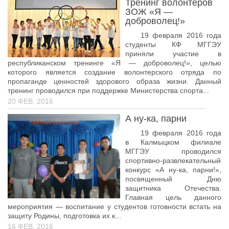
Тренинг волонтеров
Лицензирование-2026
ЗОЖ «Я —
доброволец!»
09.02.09 Веб-разработка
19 февраля 2016 года
студенты КФ МГГЭУ
09.02.13 Интеграция решений с применением
приняли участие в
технологий искусственного интеллекта
республиканском тренинге «Я — доброволец!», целью
которого является создание волонтерского отряда по
пропаганде ценностей здорового образа жизни. Данный
тренинг проводился при поддержке Министерства спорта...
20 ФЕВ, 2016
А ну-ка, парни
19 февраля 2016 года
в Калмыцком филиале
МГГЭУ проводился
спортивно-развлекательный
конкурс «А ну-ка, парни!»,
посвященный Дню
защитника Отечества.
Главная цель данного
мероприятия — воспитание у студентов готовности встать на
защиту Родины, подготовка их к...
16 ФЕВ, 2016