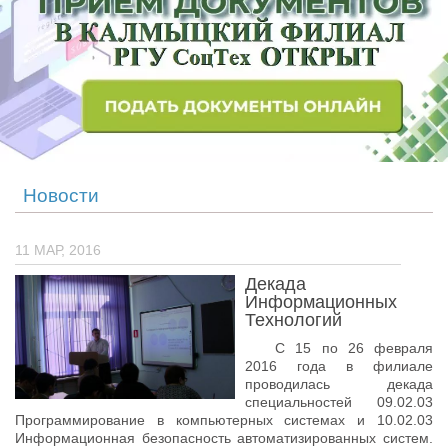
Учёный совет
Филиалы
История университета
Контакты РГУ СоцТех
Сведения об образовательной организации
Абитуриенту
Новости
Рейтинговые списки
11 МАР, 2016
Рекомендованные к зачислению
Декада
Приказы о зачислении
Информационных
Технологий
Студенту
С 15 по 26 февраля
Личный кабинет
2016 года в филиале
проводилась декада
Расписание учебных занятий студентов на 2-ое
специальностей 09.02.03
полугодие
Программирование в компьютерных системах и 10.02.03
Информационная безопасность автоматизированных систем.
Коллективные творческие дела