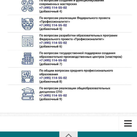
Библиотека
Студенческий совет
Студенческое научное общество
Социальная поддержка студентов
Центр содействия трудоустройству выпускников
График учебного процесса
Электронное обучение и дистанционные
образовательные технологии
Демонстрационный экзамен
Родителям
Образовательный кредит
Памятка обучающимся
КФ РГУ СоцТех