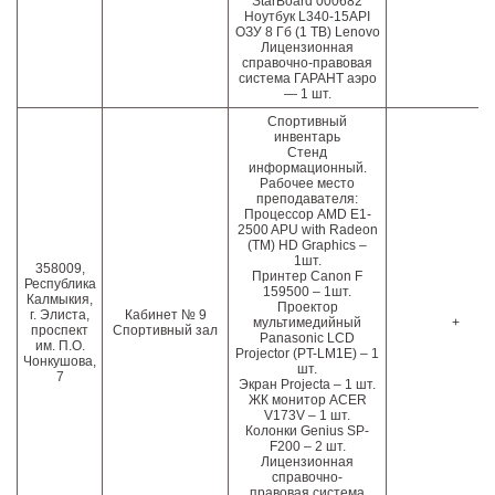
StarBoard 000682
Ноутбук L340-15API
ОЗУ 8 Гб (1 ТВ) Lenovo
Лицензионная
справочно-правовая
система ГАРАНТ аэро
— 1 шт.
Спортивный
инвентарь
Стенд
информационный.
Рабочее место
преподавателя:
Процессор AMD E1-
2500 APU with Radeon
(TM) HD Graphics –
1шт.
358009,
Принтер Canon F
Республика
159500 – 1шт.
Калмыкия,
Проектор
г. Элиста,
Кабинет № 9
мультимедийный
+
проспект
Спортивный зал
Panasonic LCD
им. П.О.
Projector (PT-LM1E) – 1
Чонкушова,
шт.
7
Экран Projecta – 1 шт.
ЖК монитор ACER
V173V – 1 шт.
Колонки Genius SP-
F200 – 2 шт.
Лицензионная
справочно-
правовая система