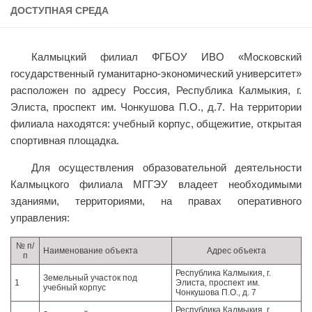
ДОСТУПНАЯ СРЕДА
Учёный совет
Филиалы
Калмыцкий филиал ФГБОУ ИВО «Московский
История университета
государственный гуманитарно-экономический университет»
Контакты РГУ СоцТех
расположен по адресу Россия, Республика Калмыкия, г.
Сведения об образовательной организации
Элиста, проспект им. Чонкушова П.О., д.7. На территории
филиала находятся: учебный корпус, общежитие, открытая
Абитуриенту
спортивная площадка.
Рейтинговые списки
Для осуществления образовательной деятельности
Рекомендованные к зачислению
Калмыцкого филиала МГГЭУ владеет необходимыми
Приказы о зачислении
зданиями, территориями, на правах оперативного
управления:
Студенту
№ п/
Личный кабинет
Наименование объекта
Адрес объекта
п
Расписание учебных занятий студентов на 2-ое
Республика Калмыкия, г.
Земельный участок под
1
Элиста, проспект им.
полугодие
учебный корпус
Чонкушова П.О., д. 7
Коллективные творческие дела
Республика Калмыкия, г.