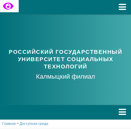
Главная
Государственные информационные ресурсы
Обратная связь
РОССИЙСКИЙ ГОСУДАРСТВЕННЫЙ
Часто задаваемые вопросы
УНИВЕРСИТЕТ СОЦИАЛЬНЫХ
ТЕХНОЛОГИЙ
Калмыцкий филиал
Главная
>
Доступная среда
О РГУ СоцТех