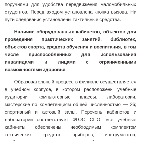
Педагогические чтения памяти Т.Н. Чедыровой
поручнями для удобства передвижения маломобильных
ПЦК
студентов. Перед входом установлена кнопка вызова. На
пути следования установлены тактильные средства.
ДПО
Лицензия
Наличие оборудованных кабинетов, объектов для
проведения практических занятий, библиотек,
Рабочие программы
объектов спорта, средств обучения и воспитания, в том
Перечень ДПО
числе приспособленных для использования
инвалидами и лицами с ограниченными
Музей КФ РГУ СоцТех
возможностями здоровья
Материалы научно-практических конференций
Образовательный процесс в филиале осуществляется
Наставничество
в учебном корпусе, в котором расположены учебные
Нормативные документы
аудитории, компьютерные классы, лаборатории,
Фото галерея
мастерские по компетенциям общей численностью — 26;
спортивный и актовый залы. Перечень кабинетов и
Наши выпускники
лабораторий соответствует ФГОС СПО, все учебные
НОКО
кабинеты обеспечены необходимым комплектом
технических средств, приборов, инструментов,
ФП “Молодые профессионалы”