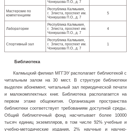
Чонкушова П.О., д. 7
Республика Калмыкия,
Мастерские по
г. Элиста, проспект им.
5
компетенциям
Чонкушова П.О., д. 7
Республика Калмыкия,
Лаборатории
г. Элиста, проспект им.
4
Чонкушова П.О., д. 7
Республика Калмыкия,
Спортивный зал
г. Элиста, проспект им.
1
Чонкушова П.О., д. 7
Библиотека
Калмыцкий филиал МГГЭУ располагает библиотекой с
читальным залом на 30 мест. В структуре библиотеки
выделен абонемент, читальный зал периодической печати
и малокомплектных книг. Библиотека располагается на
первом этаже общежития. Организация пространства
библиотеки соответствует требованиям доступной среды.
Общий библиотечный фонд насчитывает более 10000
тысяч единиц экземпляров, в том числе 92% учебные и
учебно-методические издания, 2% научные и научно-