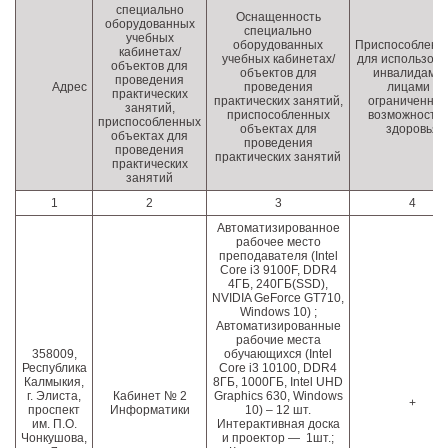
специально
Оснащенность
оборудованных
специально
учебных
оборудованных
Приспособленн
кабинетах/
учебных кабинетах/
для использов
объектов для
объектов для
инвалидами 
проведения
Адрес
проведения
лицами с
практических
практических занятий,
ограниченны
занятий,
приспособленных
возможностя
приспособленных
объектах для
здоровья
объектах для
проведения
проведения
практических занятий
практических
занятий
1
2
3
4
Автоматизированное
рабочее место
преподавателя (Intel
Core i3 9100F, DDR4
4ГБ, 240ГБ(SSD),
NVIDIA GeForce GT710,
Windows 10) ;
Автоматизированные
рабочие места
358009,
обучающихся (Intel
Республика
Core i3 10100, DDR4
Калмыкия,
8ГБ, 1000ГБ, Intel UHD
г. Элиста,
Кабинет № 2
Graphics 630, Windows
+
проспект
Информатики
10) – 12 шт.
им. П.О.
Интерактивная доска
Чонкушова,
и проектор — 1шт.;