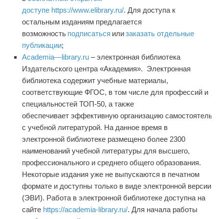
доступе
https://www.elibrary.ru/
.
Для доступа к
остальным изданиям предлагается
возможность
подписаться
или
заказать отдельные
публикации
;
Academia
—
library.
ru
–
электронная библиотека
Издательского центра «Академия». Электронная
библиотека
содержит
учебны
е
материал
ы
,
соответствующи
е
ФГОС, в том числе для пр
офессий и
специальностей ТОП-50
, а также
о
беспечивает
эффективн
ую
организ
ацию
самостоятельн
с учебной литературой
.
На данное время в
электронной библиотеке размещено более 2300
наименований учебной литературы для высшего,
профессионального и среднего общего образования.
Некоторые издания уже не выпускаются в печатном
формате и доступны только в виде электронной версии
(ЭВИ)
. Работа в
электронной библиотеке
доступна на
сайте
https://academia-library.ru/
.
Для начала работы