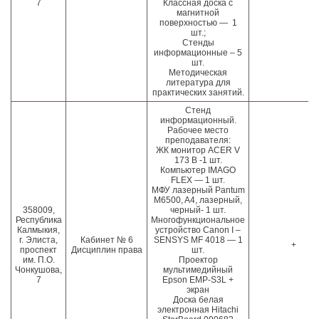
7
Классная доска с
магнитной
поверхностью — 1
шт.;
Стенды
информационные – 5
шт.
Методическая
литература для
практических занятий.
Стенд
информационный.
Рабочее место
преподавателя:
ЖК монитор ACER V
173 В -1 шт.
Компьютер IMAGO
FLEX — 1 шт.
МФУ лазерный Pantum
M6500, A4, лазерный,
358009,
черный- 1 шт.
Республика
Многофункциональное
Калмыкия,
устройство Canоn I –
г. Элиста,
Кабинет № 6
SENSYS MF 4018 — 1
+
проспект
Дисциплин права
шт.
им. П.О.
Проектор
Чонкушова,
мультимедийный
7
Epson EMP-S3L +
экран
Доска белая
электронная Hitachi