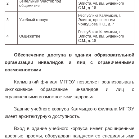
Земельный участок под
2
Элиста, ул. им. Буденного
общежитие
С.М., д. 18
Библиотека
Республика Калмыкия, г.
Студенческий совет
3
Учебный корпус
Элиста, проспект им.
Чонкушова П.О., д. 7
Студенческое научное общество
Республика Калмыкия, г.
4
Общежитие
Элиста, ул. им. Буденного
Социальная поддержка студентов
С.М., д. 18
Центр содействия трудоустройству выпускников
Обеспечение доступа в здания образовательной
График учебного процесса
организации инвалидов и лиц с ограниченными
возможностями
Электронное обучение и дистанционные
образовательные технологии
Калмыцкий филиал МГГЭУ позволяет реализовывать
Демонстрационный экзамен
инклюзивное образование инвалидов и лиц с
ограниченными возможностями здоровья.
Родителям
Образовательный кредит
Здание учебного корпуса Калмыцкого филиала МГГЭУ
имеет архитектурную доступность.
Памятка обучающимся
КФ РГУ СоцТех
Вход в здание учебного корпуса имеет расширенные
дверные проемы, оборудован пандусом со специальными