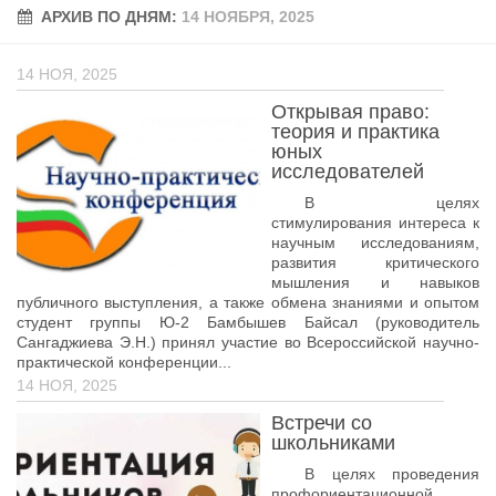
АРХИВ ПО ДНЯМ:
Учёный совет
14 НОЯБРЯ, 2025
Филиалы
14 НОЯ, 2025
История университета
Открывая право:
Контакты РГУ СоцТех
теория и практика
юных
Сведения об образовательной организации
исследователей
В целях
Абитуриенту
стимулирования интереса к
научным исследованиям,
Рейтинговые списки
развития критического
Рекомендованные к зачислению
мышления и навыков
публичного выступления, а также обмена знаниями и опытом
Приказы о зачислении
студент группы Ю-2 Бамбышев Байсал (руководитель
Сангаджиева Э.Н.) принял участие во Всероссийской научно-
Студенту
практической конференции...
14 НОЯ, 2025
Личный кабинет
Встречи со
Расписание учебных занятий студентов на 2-ое
школьниками
полугодие
В целях проведения
Коллективные творческие дела
профориентационной