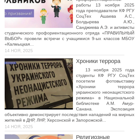
работы 13 ноября 2025
Библиотека
года преподаватели КФ РГУ
СоцТех Ашаева А.С.,
Студенческий совет
Болдырева А.Ю.,
Санджиева А.Э. и активисты
Студенческое научное общество
студенческого профориентационного отряда «ПРАВИЛЬНЫЙ
ВЫБОР» провели встречи с учащимися 9-ых классов МБОУ
Социальная поддержка студентов
«Калмыцкая...
Центр содействия трудоустройству выпускников
14 НОЯ, 2025
График учебного процесса
Хроники террора
13 ноября 2025 года
Электронное обучение и дистанционные
студенты КФ РГУ СоцТех
образовательные технологии
посетили фотовыставку
Демонстрационный экзамен
«Хроники террора
украинского неонацистского
Родителям
режима» в Национальной
библиотеке А.М. Амур-
Образовательный кредит
Санана. Экспозиция
объективно демонстрирует последствия нападений на мирных
Памятка обучающимся
жителей в ДНР, ЛНР, Херсонской и Запорожской...
14 НОЯ, 2025
КФ РГУ СоцТех
Религиозные