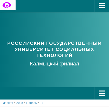
Главная
Государственные информационные ресурсы
Обратная связь
РОССИЙСКИЙ ГОСУДАРСТВЕННЫЙ
Часто задаваемые вопросы
УНИВЕРСИТЕТ СОЦИАЛЬНЫХ
ТЕХНОЛОГИЙ
Калмыцкий филиал
Главная
>
2025
>
Ноябрь
>
14
О РГУ СоцТех