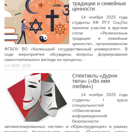
Педагогические чтения памяти Т.Н. Чедыровой
традиции и семейные
ценности
ПЦК
14 ноября 2025 года
ДПО
студенты КФ РГУ СоцТех
приняли участие в круглом
Лицензия
столе «Религиозные
традиции и семейные
Рабочие программы
ценности», организованном
Перечень ДПО
ФГБОУ ВО «Калмыцкий государственный университет». В
ходе мероприятия обсуждены вопросы формирования
Музей КФ РГУ СоцТех
самостоятельного взгляда на процессы...
14 НОЯ, 2025
Материалы научно-практических конференций
Спектакль «Дурни
Наставничество
төлә» («Во имя
любви»)
Нормативные документы
14 ноября 2025 года
Фото галерея
студенты I курса
специальностей
Наши выпускники
«Обеспечение
информационной
НОКО
безопасности
автоматизированных систем» и «Юриспруденция» в рамках
ФП “Молодые профессионалы”
реализации федерального проекта «Пушкинская карта»