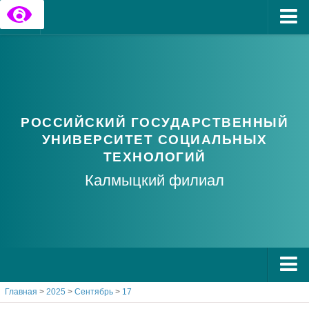
Главная
Государственные информационные ресурсы
Обратная связь
РОССИЙСКИЙ ГОСУДАРСТВЕННЫЙ
Часто задаваемые вопросы
УНИВЕРСИТЕТ СОЦИАЛЬНЫХ
ТЕХНОЛОГИЙ
Калмыцкий филиал
Главная
>
2025
>
Сентябрь
>
17
О РГУ СоцТех