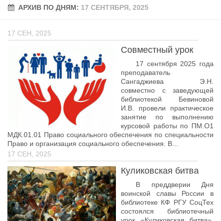
АРХИВ ПО ДНЯМ:
Учёный совет
17 СЕНТЯБРЯ, 2025
Филиалы
17 СЕН, 2025
История университета
Совместный урок
Контакты РГУ СоцТех
17 сентября 2025 года
Сведения об образовательной организации
преподаватель
Сангаджиева Э.Н.
совместно с заведующей
Абитуриенту
библиотекой Бевиновой
И.В. провели практическое
Рейтинговые списки
занятие по выполнению
Рекомендованные к зачислению
курсовой работы по ПМ.О1
МДК.01.01 Право социального обеспечения по специальности
Приказы о зачислении
Право и организация социального обеспечения. В...
17 СЕН, 2025
Студенту
Куликовская битва
Личный кабинет
В преддверии Дня
Расписание учебных занятий студентов на 2-ое
воинской славы России в
полугодие
библиотеке КФ РГУ СоцТех
состоялся библиотечный
Коллективные творческие дела
урок «Куликовская битва».