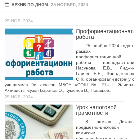
АРХИВ ПО ДНЯМ:
Учёный совет
25 НОЯБРЯ, 2024
Филиалы
25 НОЯ, 2024
История университета
Профориентационная
Контакты РГУ СоцТех
работа
Сведения об образовательной организации
25 ноября 2024 года в
рамках
профориентационной
Абитуриенту
работы преподаватели
Насунова Е.В., Лиджи-
Рейтинговые списки
Гаряев Б.Б., Эрендженова
Рекомендованные к зачислению
О.К. организовали встречу с
учащимися 9х классов МБОУ «СОШ № 21» г. Элисты.
Приказы о зачислении
Активисты музея Баранов Э., Куменов В., Повашов...
25 НОЯ, 2024
Студенту
Урок налоговой
Личный кабинет
грамотности
Расписание учебных занятий студентов на 2-ое
В рамках Декады
полугодие
предметно-цикловой
комиссии
Коллективные творческие дела
общепрофессиональных