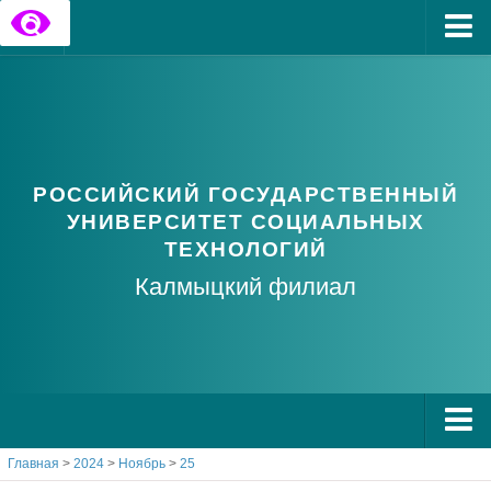
Главная
Государственные информационные ресурсы
Обратная связь
РОССИЙСКИЙ ГОСУДАРСТВЕННЫЙ
Часто задаваемые вопросы
УНИВЕРСИТЕТ СОЦИАЛЬНЫХ
ТЕХНОЛОГИЙ
Калмыцкий филиал
Главная
>
2024
>
Ноябрь
>
25
О РГУ СоцТех