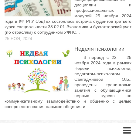
дисциплин и
Библиотека
профессиональных
модулей 25 ноября 2024
Студенческий совет
года в КФ РГУ СоцТех состоялась встреча студентов третьего
курса специальности 38.02.01 Экономика и бухгалтерский учет
Студенческое научное общество
(по отраслям) с сотрудником УФНС...
25 НОЯ, 2024
Социальная поддержка студентов
Неделя психологии
Центр содействия трудоустройству выпускников
В период с 22 — 25
График учебного процесса
ноября 2024 года в рамках
Недели психологии,
Электронное обучение и дистанционные
педагогом-психологом
образовательные технологии
Сангаджиевой О.Б.,
Демонстрационный экзамен
проведены тренинговые
занятия с обучающимися
Родителям
первых курсов по
коммуникативному взаимодействию и общению с целью
Образовательный кредит
совершенствования навыков общения и...
Памятка обучающимся
КФ РГУ СоцТех